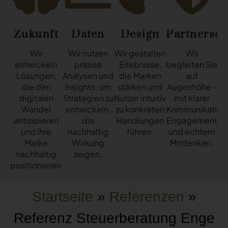
Zukunft
Daten
Design
Partnersch
Wir
Wir nutzen
Wir gestalten
Wir
entwickeln
präzise
Erlebnisse,
begleiten Sie
Lösungen,
Analysen und
die Marken
auf
die den
Insights, um
stärken und
Augenhöhe –
digitalen
Strategien zu
Nutzer intuitiv
mit klarer
Wandel
entwickeln,
zu konkreten
Kommunikation
antizipieren
die
Handlungen
Engagement
und Ihre
nachhaltig
führen.
und echtem
Marke
Wirkung
Mitdenken.
nachhaltig
zeigen.
positionieren.
Startseite
»
Referenzen
»
Referenz Steuerberatung Enge