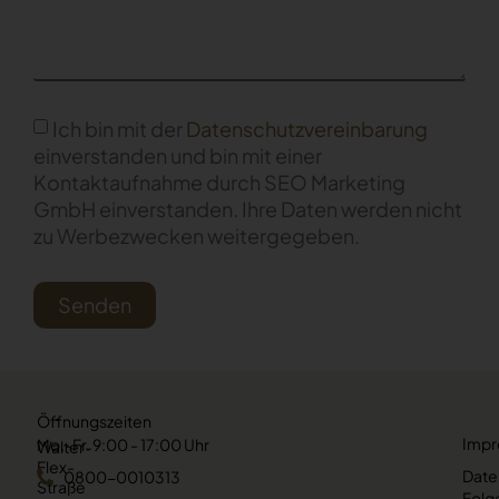
Ich bin mit der
Datenschutzvereinbarung
einverstanden und bin mit einer
Kontaktaufnahme durch SEO Marketing
GmbH einverstanden. Ihre Daten werden nicht
zu Werbezwecken weitergegeben.
Senden
Öffnungszeiten
Imp
Mo.-Fr. 9:00 - 17:00 Uhr
Walter-
Flex-
Date
0800-0010313
Straße
Folge