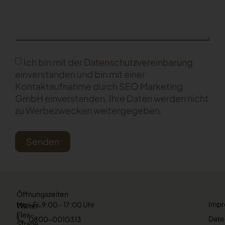
Ich bin mit der
Datenschutzvereinbarung
einverstanden und bin mit einer
Kontaktaufnahme durch SEO Marketing
GmbH einverstanden. Ihre Daten werden nicht
zu Werbezwecken weitergegeben.
Senden
Öffnungszeiten
Imp
Mo.-Fr. 9:00 - 17:00 Uhr
Walter-
Flex-
Date
0800-0010313
Straße