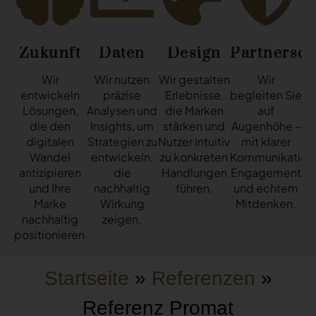
Zukunft
Daten
Design
Partnersch
Wir
Wir nutzen
Wir gestalten
Wir
entwickeln
präzise
Erlebnisse,
begleiten Sie
Lösungen,
Analysen und
die Marken
auf
die den
Insights, um
stärken und
Augenhöhe –
digitalen
Strategien zu
Nutzer intuitiv
mit klarer
Wandel
entwickeln,
zu konkreten
Kommunikation
antizipieren
die
Handlungen
Engagement
und Ihre
nachhaltig
führen.
und echtem
Marke
Wirkung
Mitdenken.
nachhaltig
zeigen.
positionieren.
Startseite
»
Referenzen
»
Referenz Promat